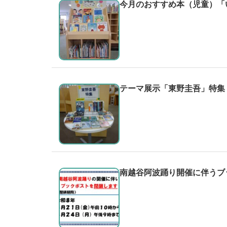
今月のおすすめ本（児童）「
テーマ展示「東野圭吾」特集
南越谷阿波踊り開催に伴うブ