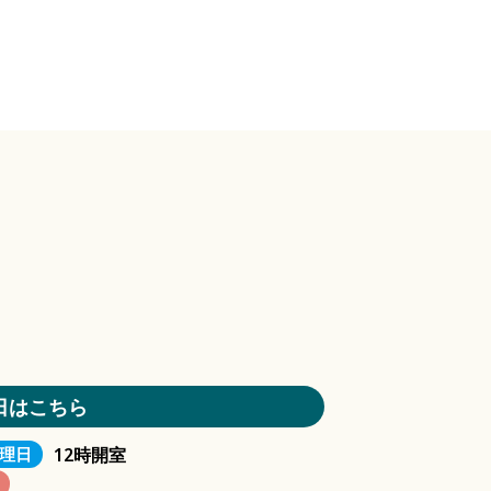
日はこちら
12時開室
理日